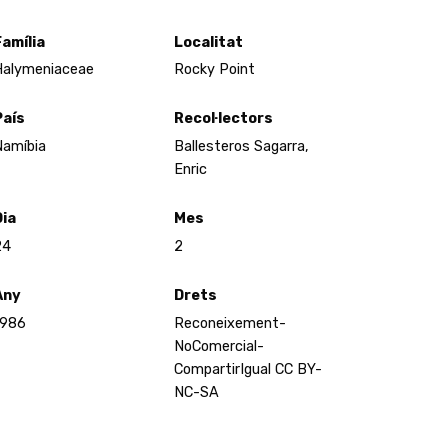
Família
Localitat
Halymeniaceae
Rocky Point
País
Recol·lectors
Namíbia
Ballesteros Sagarra,
Enric
Dia
Mes
24
2
Any
Drets
1986
Reconeixement-
NoComercial-
CompartirIgual CC BY-
NC-SA