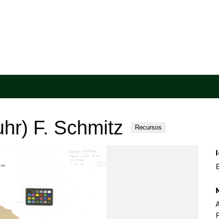
hr) F. Schmitz
Recursos
A
F