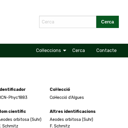
Cerca
Col·leccions
Cerca
Contacte
Identificador
Col·lecció
BCN-Phyc1883
Col·lecció d'Algues
Nom científic
Altres identificacions
eodes orbitosa (Suhr)
Aeodes orbitosa (Suhr)
. Schmitz
F. Schmitz