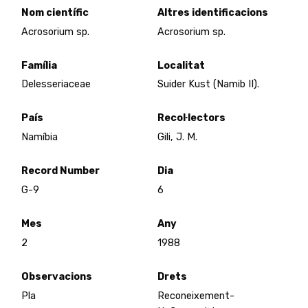
Nom científic
Altres identificacions
Acrosorium sp.
Acrosorium sp.
Família
Localitat
Delesseriaceae
Suider Kust (Namib II).
País
Recol·lectors
Namíbia
Gili, J. M.
Record Number
Dia
G-9
6
Mes
Any
2
1988
Observacions
Drets
Pla
Reconeixement-