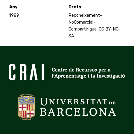
Any
Drets
1989
Reconeixement-
NoComercial-
CompartirIgual CC BY-NC-
SA