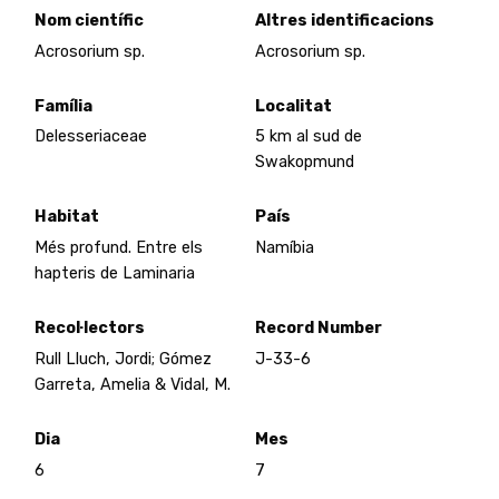
Nom científic
Altres identificacions
Acrosorium sp.
Acrosorium sp.
Família
Localitat
Delesseriaceae
5 km al sud de
Swakopmund
Habitat
País
Més profund. Entre els
Namíbia
hapteris de Laminaria
Recol·lectors
Record Number
Rull Lluch, Jordi; Gómez
J-33-6
Garreta, Amelia & Vidal, M.
Dia
Mes
6
7