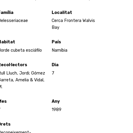
Família
Localitat
elesseriaceae
Cerca Frontera Walvis
Bay
Habitat
País
orde cubeta esciáfilo
Namíbia
Recol·lectors
Dia
ull Lluch, Jordi; Gómez
7
arreta, Amelia & Vidal,
M.
Mes
Any
7
1989
Drets
Reconeixement-