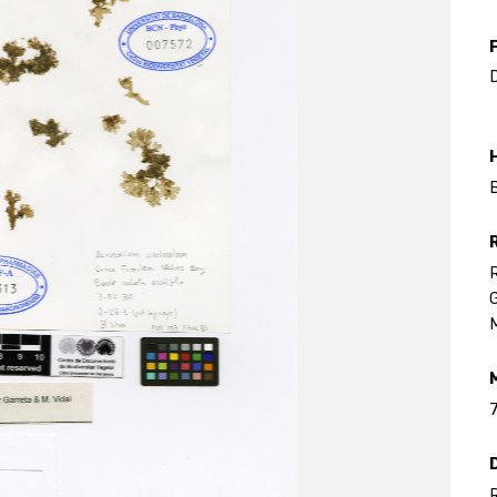
D
B
R
G