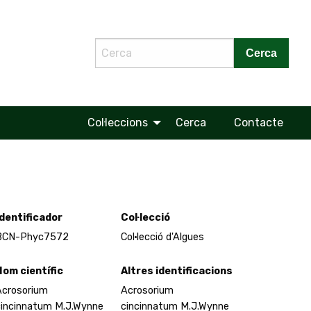
Cerca
Col·leccions
Cerca
Contacte
Identificador
Col·lecció
BCN-Phyc7572
Col·lecció d'Algues
Nom científic
Altres identificacions
Acrosorium
Acrosorium
cincinnatum M.J.Wynne
cincinnatum M.J.Wynne